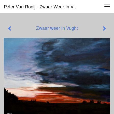
Peter Van Rooij - Zwaar Weer In Vught
Tog
navi
Zwaar weer in Vught